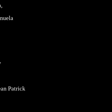
,
anuela
y
an Patrick